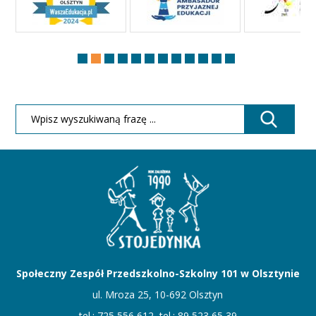
Społeczny Zespół Przedszkolno-Szkolny 101 w Olsztynie
ul. Mroza 25, 10-692 Olsztyn
tel.: 725 556 612, tel.: 89 523 65 39