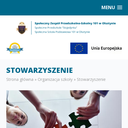
MENU
STOWARZYSZENIE
Strona główna
»
Organizacja szkoły
»
Stowarzyszenie