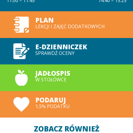
11.00 – 11.45
14.40 – 15.25
PLAN
LEKCJI I ZAJĘĆ DODATKOWYCH
E-DZIENNICZEK
SPRAWDŹ OCENY
JADŁOSPIS
W STOŁÓWCE
PODARUJ
1,5% PODATKU
ZOBACZ RÓWNIEŻ