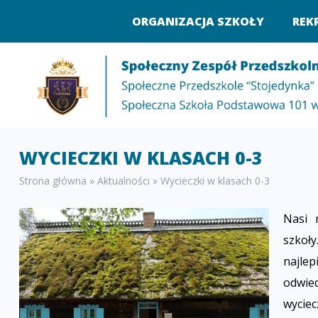
ORGANIZACJA SZKOŁY
REK
WYCIECZKI W KLASACH 0-3
Strona główna
»
Aktualności
»
Wycieczki w klasach 0-3
Nasi 
szkoły
najle
odwie
wycie