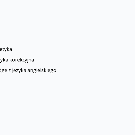
etyka
tyka korekcyjna
dge z języka angielskiego