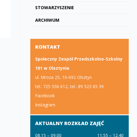
STOWARZYSZENIE
ARCHIWUM
KONTAKT
Społeczny Zespół Przedszkolno-Szkolny
101 w Olsztynie
ul. Mroza 25, 10-692 Olsztyn
tel.: 725 556 612, tel.: 89 523 65 39
Facebook
Instagram
AKTUALNY ROZKŁAD ZAJĘĆ
08.15 – 09.00
11.55 – 12.40