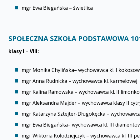
mgr Ewa Biegańska – świetlica
SPOŁECZNA SZKOŁA PODSTAWOWA 101
klasy I – VIII:
mgr Monika Chylińska– wychowawca kl. I kokosow
mgr Anna Rudnicka – wychowawca kl. karmelowej
mgr Kalina Ramowska – wychowawca kl. II limonko
mgr Aleksandra Majder – wychowawca klasy II cyt
mgr Katarzyna Sztejter-Długokęcka – wychowawca kl
mgr Ewa Biegańska– wychowawca kl. III diamentowe
mgr Wiktoria Kołodziejczyk – wychowawca kl. III pe