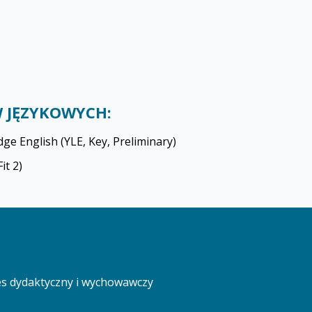
 JĘZYKOWYCH:
dge English (YLE, Key, Preliminary)
it 2)
s dydaktyczny i wychowawczy