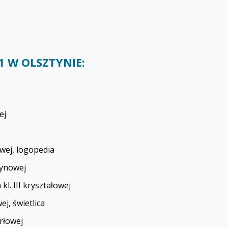
 W OLSZTYNIE:
ej
wej, logopedia
rynowej
. III kryształowej
j, świetlica
rłowej