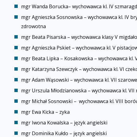
mgr Wanda Borucka– wychowawca kl. IV szmarag
mgr Agnieszka Sosnowska – wychowawca kl. IV bryl
zdrowotna
mgr Beata Pisarska – wychowawca klasy V migdałow
mgr Agnieszka Pskiet – wychowawca kl. V pistacj
mgr Beata Lipka – Kosakowska – wychowawca kl. VI 
mgr Katarzyna Szewczyk – wychowawca kl. VI czeko
mgr Adam Wąsowski – wychowawca kl. VII szafirowej
mgr Urszula Młodzianowska – wychowawca kl. VII 
mgr Michał Sosnowski – wychowawca kl. VIII borów
mgr Ewa Kicka – fizyka
mgr Iwona Kowalska – język angielski
mgr Dominika Kułdo – język angielski