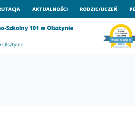
RUTACJA
AKTUALNOŚCI
RODZIC/UCZEŃ
P