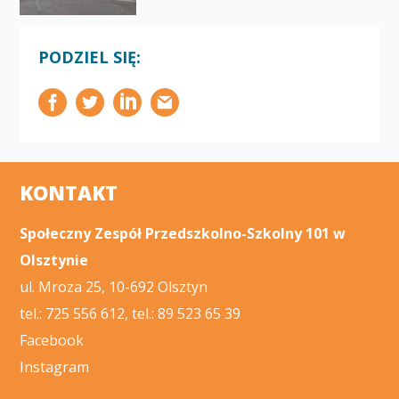
PODZIEL SIĘ:
KONTAKT
Społeczny Zespół Przedszkolno-Szkolny 101 w
Olsztynie
ul. Mroza 25, 10-692 Olsztyn
tel.: 725 556 612, tel.: 89 523 65 39
Facebook
Instagram