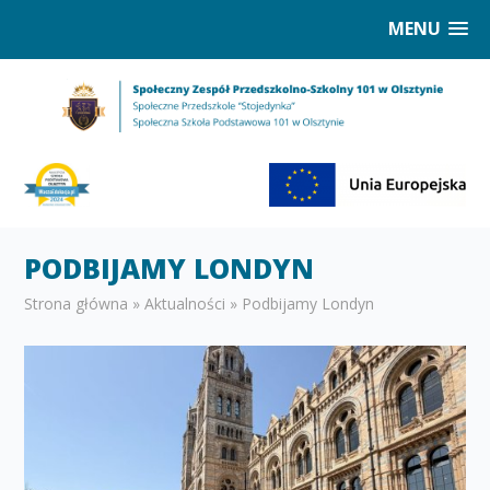
MENU
PODBIJAMY LONDYN
Strona główna
»
Aktualności
»
Podbijamy Londyn