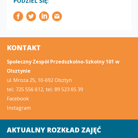
PODZIEL SIĘ:
KONTAKT
Społeczny Zespół Przedszkolno-Szkolny 101 w
Olsztynie
ul. Mroza 25, 10-692 Olsztyn
tel.: 725 556 612, tel.: 89 523 65 39
Facebook
Instagram
AKTUALNY ROZKŁAD ZAJĘĆ