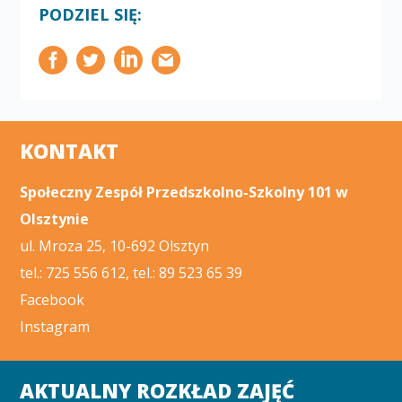
PODZIEL SIĘ:
KONTAKT
Społeczny Zespół Przedszkolno-Szkolny 101 w
Olsztynie
ul. Mroza 25, 10-692 Olsztyn
tel.: 725 556 612, tel.: 89 523 65 39
Facebook
Instagram
AKTUALNY ROZKŁAD ZAJĘĆ