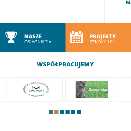
M
NASZE
PROJEKTY
OSIĄGNIĘCIA
SZKOŁY 101
WSPÓŁPRACUJEMY