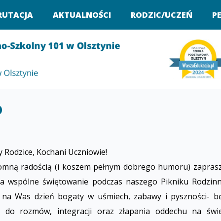
RUTACJA
AKTUALNOŚCI
RODZIC/UCZEŃ
P
O
 Rodzice, Kochani Uczniowie!
omną radością (i koszem pełnym dobrego humoru) zapras
a wspólne świętowanie podczas naszego Pikniku Rodzinn
 na Was dzień bogaty w uśmiech, zabawy i pyszności- b
a do rozmów, integracji oraz złapania oddechu na świ