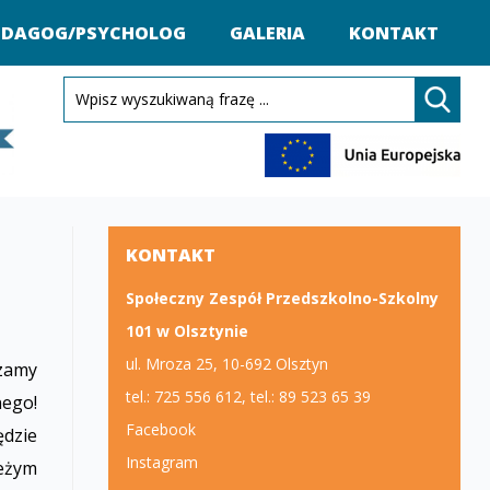
EDAGOG/PSYCHOLOG
GALERIA
KONTAKT
KONTAKT
Społeczny Zespół Przedszkolno-Szkolny
101 w Olsztynie
ul. Mroza 25, 10-692 Olsztyn
zamy
tel.: 725 556 612, tel.: 89 523 65 39
ego!
Facebook
ędzie
Instagram
eżym