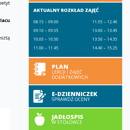
petyt
AKTUALNY ROZKŁAD ZAJĘĆ
placu
08.15 – 09.00
11.55 – 12.40
09.10 – 09.55
13.00 – 13.45
esztą
10.05 – 10.50
13.50 – 14.35
11.00 – 11.45
14.40 – 15.25
PLAN
LEKCJI I ZAJĘĆ
DODATKOWYCH
E-DZIENNICZEK
SPRAWDŹ OCENY
JADŁOSPIS
W STOŁÓWCE