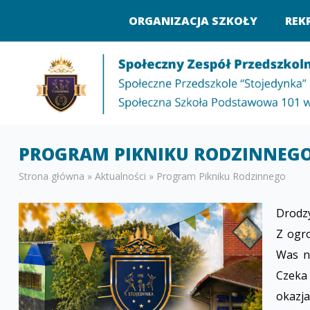
ORGANIZACJA SZKOŁY
REK
PROGRAM PIKNIKU RODZINNEG
Strona główna
»
Aktualności
»
Program Pikniku Rodzinnego
Drodzy
Z ogr
Was n
Czeka
okazj