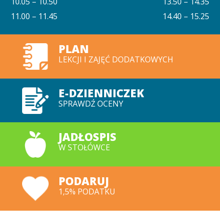
10.05 – 10.50
13.50 – 14.35
11.00 – 11.45
14.40 – 15.25
PLAN
LEKCJI I ZAJĘĆ DODATKOWYCH
E-DZIENNICZEK
SPRAWDŹ OCENY
JADŁOSPIS
W STOŁÓWCE
PODARUJ
1,5% PODATKU