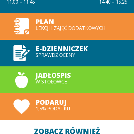
11.00 – 11.45
14.40 – 15.25
PLAN
LEKCJI I ZAJĘĆ DODATKOWYCH
E-DZIENNICZEK
SPRAWDŹ OCENY
JADŁOSPIS
W STOŁÓWCE
PODARUJ
1,5% PODATKU
ZOBACZ RÓWNIEŻ