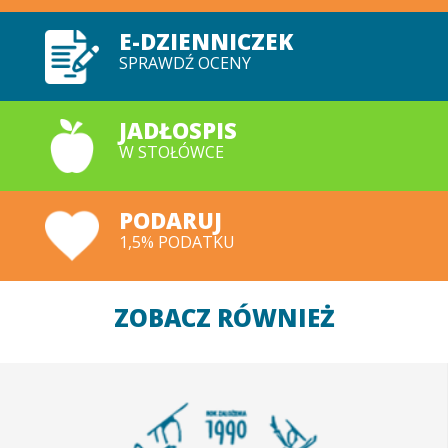
E-DZIENNICZEK
SPRAWDŹ OCENY
JADŁOSPIS
W STOŁÓWCE
PODARUJ
1,5% PODATKU
ZOBACZ RÓWNIEŻ