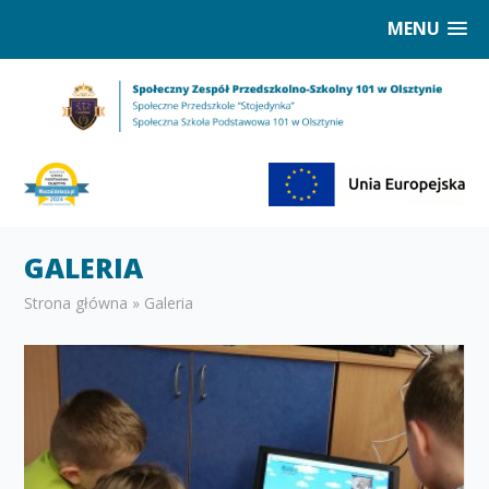
MENU
GALERIA
Strona główna
»
Galeria