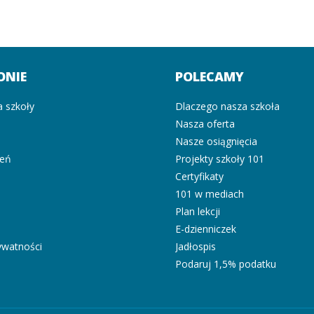
ONIE
POLECAMY
a szkoły
Dlaczego nasza szkoła
Nasza oferta
i
Nasze osiągnięcia
zeń
Projekty szkoły 101
Certyfikaty
101 w mediach
Plan lekcji
E-dzienniczek
rywatności
Jadłospis
Podaruj 1,5% podatku