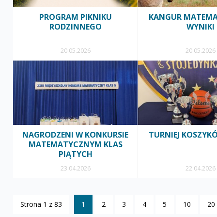
PROGRAM PIKNIKU
KANGUR MATEMA
RODZINNEGO
WYNIKI
20.05.2026
20.05.2026
NAGRODZENI W KONKURSIE
TURNIEJ KOSZYKÓ
MATEMATYCZNYM KLAS
PIĄTYCH
23.04.2026
22.04.2026
Strona 1 z 83
1
2
3
4
5
10
20