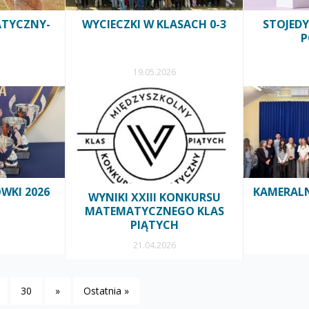
TYCZNY-
WYCIECZKI W KLASACH 0-3
STOJED
P
19.05.2026
WKI 2026
KAMERALN
WYNIKI XXIII KONKURSU
MATEMATYCZNEGO KLAS
PIĄTYCH
21.04.2026
30
»
Ostatnia »