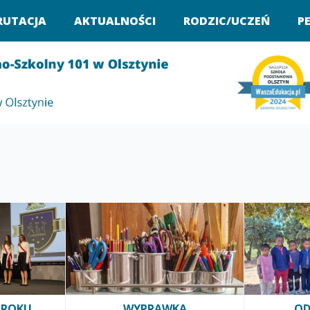
RUTACJA
AKTUALNOŚCI
RODZIC/UCZEŃ
P
 ROKU
WYPRAWKA
OD