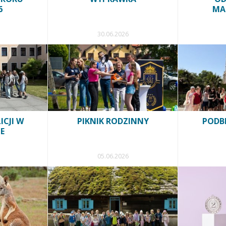
6
MA
30.06.2026
ICJI W
PIKNIK RODZINNY
PODB
E
05.06.2026