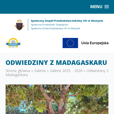
MENU
ODWIEDZINY Z MADAGASKARU
Strona główna
»
Galeria
»
Galerie 2025 - 2026
»
Odwiedziny z
Madagaskaru