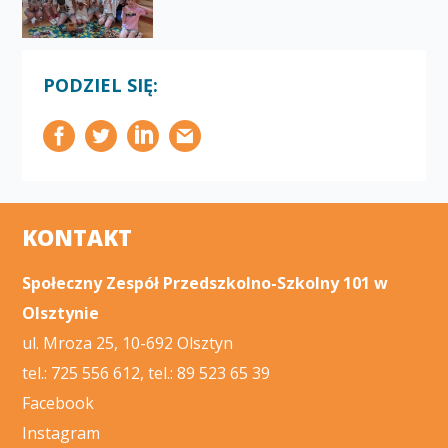
PODZIEL SIĘ:
KONTAKT
Społeczny Zespół Przedszkolno-Szkolny 101 w
Olsztynie
ul. Mroza 25, 10-692 Olsztyn
tel.: 725 556 612, tel.: 89 523 65 39
Facebook
Instagram