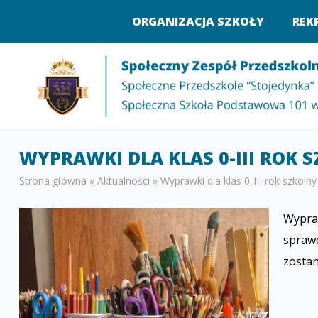
ORGANIZACJA SZKOŁY
REK
WYPRAWKI DLA KLAS 0-III ROK 
Strona główna
»
Aktualności
»
Wyprawki dla klas 0-III rok szkoln
Wypraw
spraw
zostan