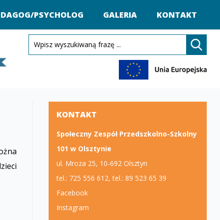
EDAGOG/PSYCHOLOG
GALERIA
KONTAKT
KONTAKT
Społeczny Zespół Przedszkolno-Szkolny
101 w Olsztynie
można
ul. Mroza 25, 10-692 Olsztyn
zieci
tel.: 725 556 612, tel.: 89 523 65 39
Facebook
Instagram