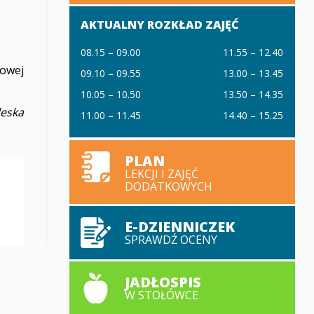
AKTUALNY ROZKŁAD ZAJĘĆ
08.15 – 09.00
11.55 – 12.40
sowej
09.10 – 09.55
13.00 – 13.45
10.05 – 10.50
13.50 – 14.35
leska
11.00 – 11.45
14.40 – 15.25
PLAN
LEKCJI I ZAJĘĆ
DODATKOWYCH
E-DZIENNICZEK
SPRAWDŹ OCENY
JADŁOSPIS
W STOŁÓWCE