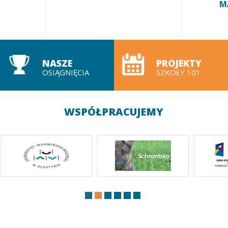
M
NASZE
PROJEKTY
OSIĄGNIĘCIA
SZKOŁY 101
WSPÓŁPRACUJEMY