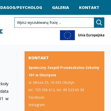
EDAGOG/PSYCHOLOG
GALERIA
KONTAKT
KONTAKT
Społeczny Zespół Przedszkolno-Szkolny
101 w Olsztynie
ul. Mroza 25, 10-692 Olsztyn
koły
tel.: 725 556 612, tel.: 89 523 65 39
data
Facebook
01 w
Instagram