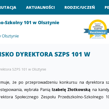
RUTACJA
AKTUALNOŚCI
RODZIC/UCZEŃ
P
SKO DYREKTORA SZPS 101 W
rektora SZPS 101 w Olsztynie
rmuje, że po przeprowadzeniu konkursu na dyrektora sz
stępowania, wybrała Panią
Izabelę Złotkowską
na kandy
yrektora Społecznego Zespołu Przedszkolno-Szkolnego 1