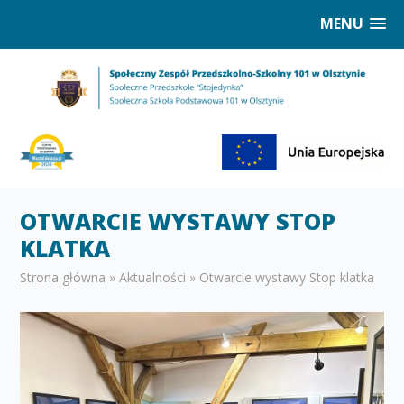
MENU
OTWARCIE WYSTAWY STOP
KLATKA
Strona główna
»
Aktualności
»
Otwarcie wystawy Stop klatka