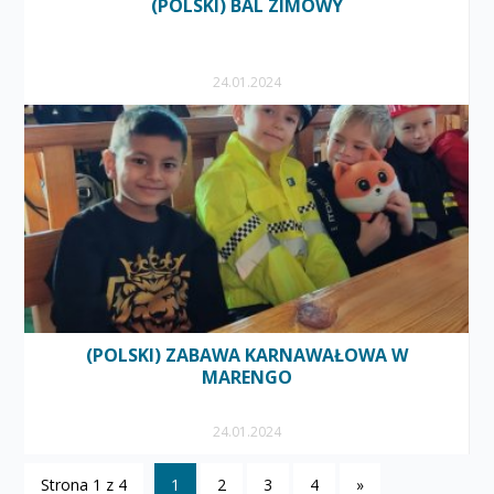
(POLSKI) BAL ZIMOWY
24.01.2024
(POLSKI) ZABAWA KARNAWAŁOWA W
MARENGO
24.01.2024
Strona 1 z 4
1
2
3
4
»