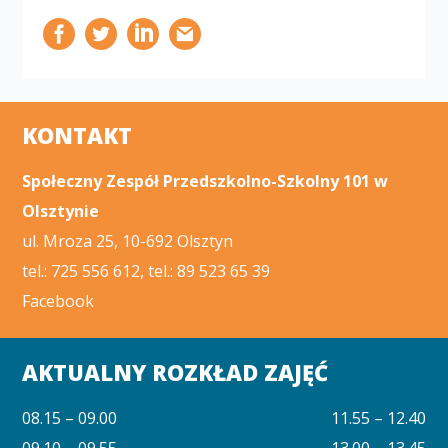
KONTAKT
Społeczny Zespół Przedszkolno-Szkolny 101 w
Olsztynie
ul. Mroza 25, 10-692 Olsztyn
tel.: 725 556 612, tel.: 89 523 65 39
Facebook
AKTUALNY ROZKŁAD ZAJĘĆ
08.15 – 09.00
11.55 – 12.40
09.10 – 09.55
13.00 – 13.45