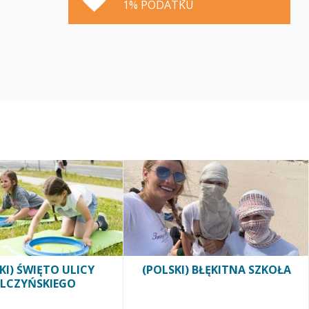
1% PODATKU
KI) ŚWIĘTO ULICY
(POLSKI) BŁĘKITNA SZKOŁA
LCZYŃSKIEGO