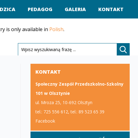
DZICA
PEDAGOG
GALERIA
KONTAKT
ry is only available in
Polish
.
Sorry, this entry is only available in
Polish
.
KONTAKT
Społeczny Zespół Przedszkolno-Szkolny
101 w Olsztynie
ul. Mroza 25, 10-692 Olsztyn
tel.: 725 556 612, tel.: 89 523 65 39
Facebook