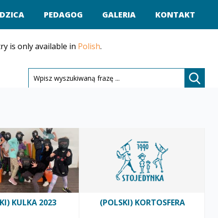
DZICA
PEDAGOG
GALERIA
KONTAKT
ry is only available in
Polish
.
Sorry, this entry is only available in
Polish
.
KI) KULKA 2023
(POLSKI) KORTOSFERA