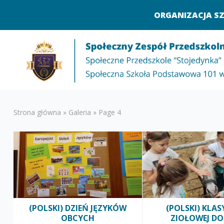
ORGANIZACJA S
Strona główna
»
Galeria
»
Page 4
(POLSKI) DZIEŃ JĘZYKÓW
(POLSKI) KLASY
OBCYCH
ZIOŁOWEJ DO