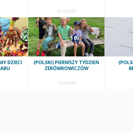
22.09.2023
MY DZIECI
(POLSKI) PIERWSZY TYDZIEŃ
(POLS
KARU
ZERÓWKOWICZÓW
B
10.09.2023