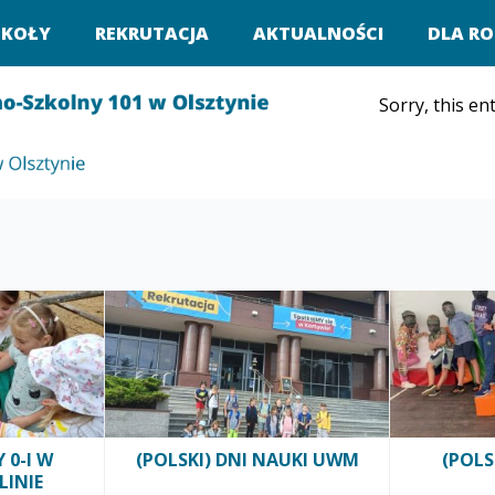
ZKOŁY
REKRUTACJA
AKTUALNOŚCI
DLA RO
Sorry, this ent
 0-I W
(POLSKI) DNI NAUKI UWM
(POLS
LINIE