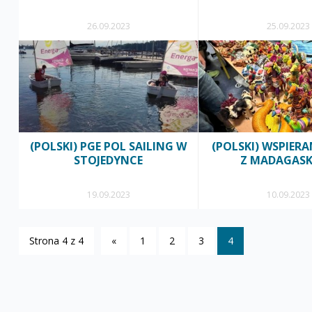
26.09.2023
25.09.2023
(POLSKI) PGE POL SAILING W
(POLSKI) WSPIERA
STOJEDYNCE
Z MADAGAS
19.09.2023
10.09.2023
Strona 4 z 4
«
1
2
3
4