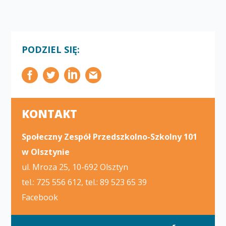
PODZIEL SIĘ:
KONTAKT
Społeczny Zespół Przedszkolno-Szkolny 101
w Olsztynie
ul. Mroza 25, 10-692 Olsztyn
tel.: 725 556 612, tel.: 89 523 65 39
Facebook