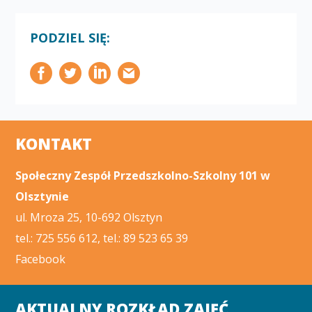
PODZIEL SIĘ:
KONTAKT
Społeczny Zespół Przedszkolno-Szkolny 101 w
Olsztynie
ul. Mroza 25, 10-692 Olsztyn
tel.: 725 556 612, tel.: 89 523 65 39
Facebook
AKTUALNY ROZKŁAD ZAJĘĆ