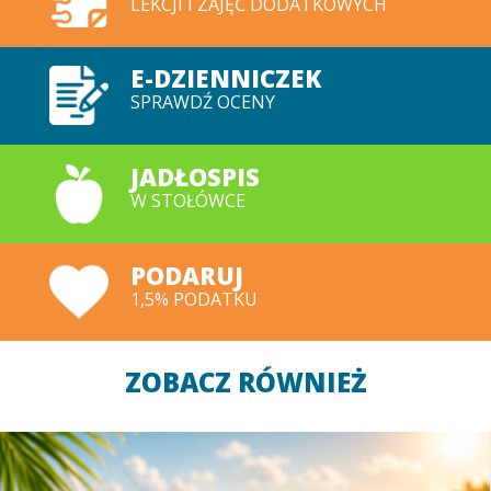
LEKCJI I ZAJĘĆ DODATKOWYCH
E-DZIENNICZEK
SPRAWDŹ OCENY
JADŁOSPIS
W STOŁÓWCE
PODARUJ
1,5% PODATKU
ZOBACZ RÓWNIEŻ