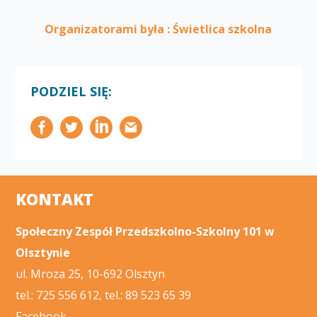
Organizatorami była : Świetlica szkolna
PODZIEL SIĘ:
KONTAKT
Społeczny Zespół Przedszkolno-Szkolny 101 w
Olsztynie
ul. Mroza 25, 10-692 Olsztyn
tel.: 725 556 612, tel.: 89 523 65 39
Facebook