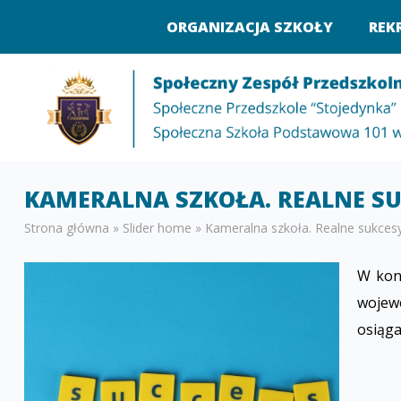
ORGANIZACJA SZKOŁY
REK
KAMERALNA SZKOŁA. REALNE S
Strona główna
»
Slider home
»
Kameralna szkoła. Realne sukces
W kon
wojewó
osiąga