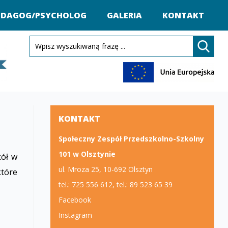
EDAGOG/PSYCHOLOG
GALERIA
KONTAKT
KONTAKT
Społeczny Zespół Przedszkolno-Szkolny
101 w Olsztynie
kół w
ul. Mroza 25, 10-692 Olsztyn
które
tel.: 725 556 612, tel.: 89 523 65 39
Facebook
Instagram