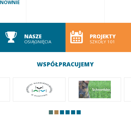
ONOWNIE
NASZE
PROJEKTY
OSIĄGNIĘCIA
SZKOŁY 101
WSPÓŁPRACUJEMY