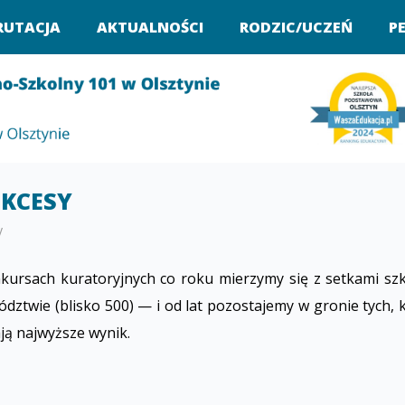
RUTACJA
AKTUALNOŚCI
RODZIC/UCZEŃ
P
UKCESY
y
kursach kuratoryjnych co roku mierzymy się z setkami sz
dztwie (blisko 500) — i od lat pozostajemy w gronie tych, 
ją najwyższe wynik.