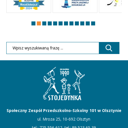
Społeczny Zespół Przedszkolno-Szkolny 101 w Olsztynie
ul. Mroza 25, 10-692 Olsztyn
tel.: 725 556 612, tel.: 89 523 65 39