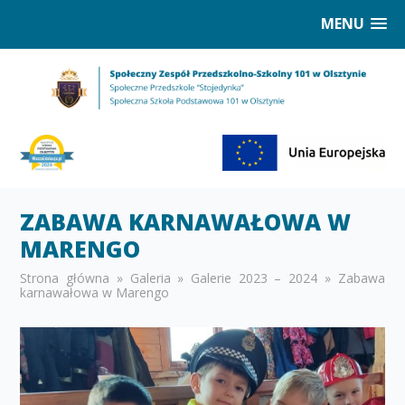
MENU
ZABAWA KARNAWAŁOWA W
MARENGO
Strona główna
»
Galeria
»
Galerie 2023 – 2024
»
Zabawa
karnawałowa w Marengo