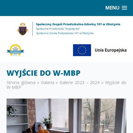
MENU
WYJŚCIE DO W-MBP
Strona główna
»
Galeria
»
Galerie 2023 – 2024
»
Wyjście do
W-MBP