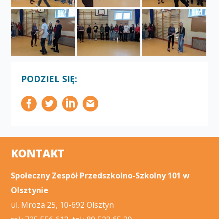
PODZIEL SIĘ:
KONTAKT
Społeczny Zespół Przedszkolno-Szkolny 101 w
Olsztynie
ul. Mroza 25, 10-692 Olsztyn