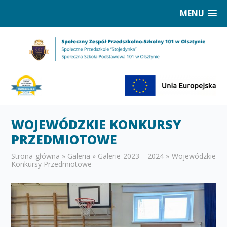
MENU
WOJEWÓDZKIE KONKURSY
PRZEDMIOTOWE
Strona główna
»
Galeria
»
Galerie 2023 – 2024
»
Wojewódzkie
Konkursy Przedmiotowe