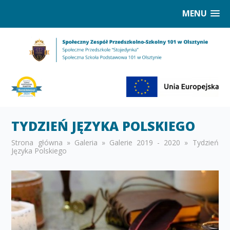
MENU
TYDZIEŃ JĘZYKA POLSKIEGO
Strona główna
»
Galeria
»
Galerie 2019 - 2020
»
Tydzień
Języka Polskiego