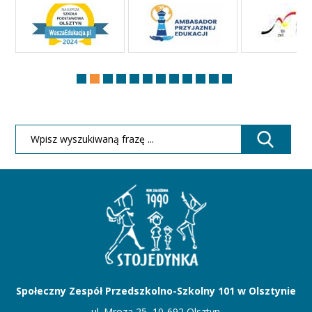
Społeczny Zespół Przedszkolno-Szkolny 101 w Olsztynie
ul. Mroza 25, 10-692 Olsztyn