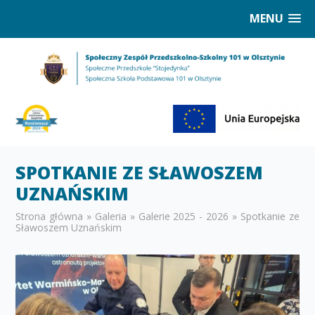
MENU
SPOTKANIE ZE SŁAWOSZEM
UZNAŃSKIM
Strona główna
»
Galeria
»
Galerie 2025 - 2026
»
Spotkanie ze
Sławoszem Uznańskim