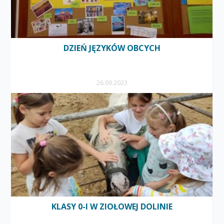
DZIEŃ JĘZYKÓW OBCYCH
26.09.2023
KLASY 0-I W ZIOŁOWEJ DOLINIE