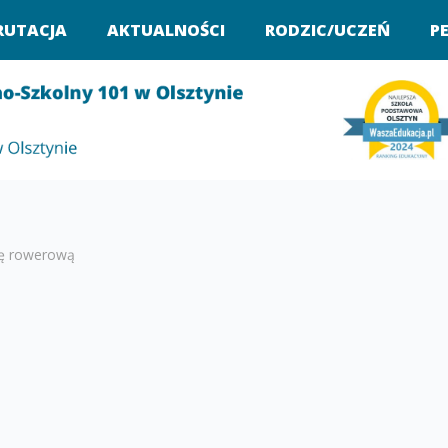
RUTACJA
AKTUALNOŚCI
RODZIC/UCZEŃ
P
tę rowerową