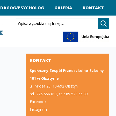
EDAGOG/PSYCHOLOG
GALERIA
KONTAKT
KONTAKT
Społeczny Zespół Przedszkolno-Szkolny
101 w Olsztynie
ul. Mroza 25, 10-692 Olsztyn
tel.: 725 556 612, tel.: 89 523 65 39
Facebook
Instagram