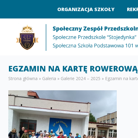
ORGANIZACJA SZKOŁY
REK
EGZAMIN NA KARTĘ ROWEROWĄ
Strona główna
»
Galeria
»
Galerie 2024 – 2025
»
Egzamin na kar