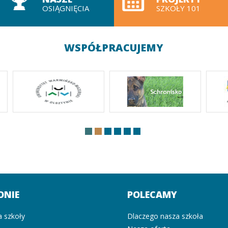
OSIĄGNIĘCIA
SZKOŁY 101
WSPÓŁPRACUJEMY
ONIE
POLECAMY
a szkoły
Dlaczego nasza szkoła