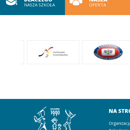
NASZA SZKOŁA
OFERTA
NA STR
Organizacj