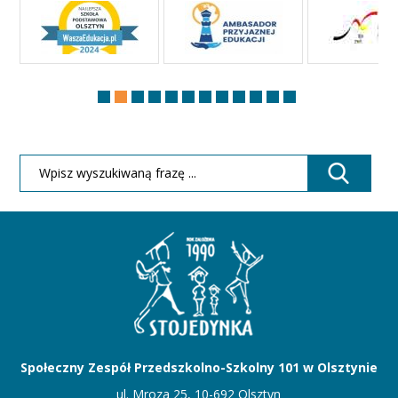
Społeczny Zespół Przedszkolno-Szkolny 101 w Olsztynie
ul. Mroza 25, 10-692 Olsztyn