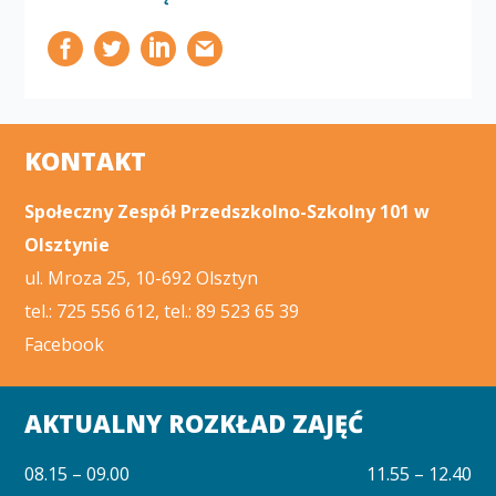
KONTAKT
Społeczny Zespół Przedszkolno-Szkolny 101 w
Olsztynie
ul. Mroza 25, 10-692 Olsztyn
tel.: 725 556 612, tel.: 89 523 65 39
Facebook
AKTUALNY ROZKŁAD ZAJĘĆ
08.15 – 09.00
11.55 – 12.40