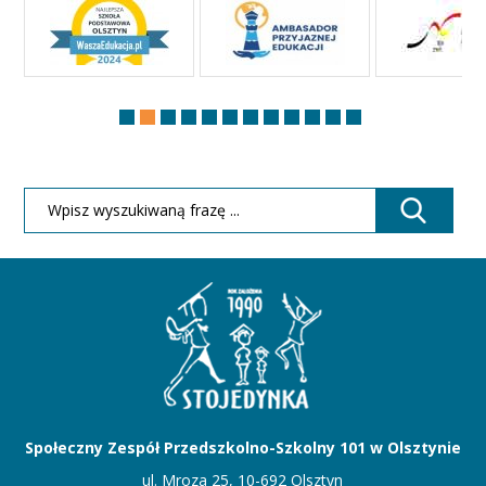
Społeczny Zespół Przedszkolno-Szkolny 101 w Olsztynie
ul. Mroza 25, 10-692 Olsztyn